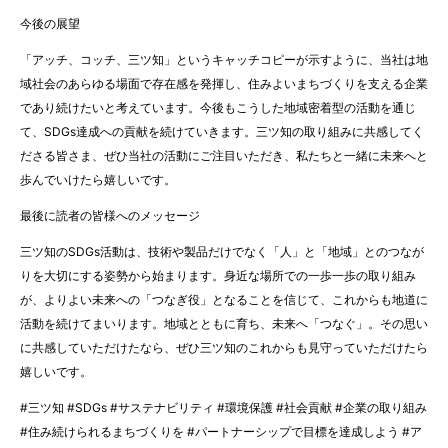
今後の展望
「アッチ、コッチ、三ツ知」というキャッチコピーが示すように、当社は地
域社会のあらゆる場面で存在感を発揮し、住みよいまちづくりを支える企業
であり続けたいと考えています。今後もこうした地域密着型の活動を通じ
て、SDGs達成への貢献を続けていきます。三ツ知の取り組みに共感してく
ださる皆さま、ぜひ当社の活動にご注目いただき、私たちと一緒に未来へと
歩んでいけたら嬉しいです。
最後に読者の皆様へのメッセージ
三ツ知のSDGs活動は、技術や製品だけでなく「人」と「地域」とのつなが
りを大切にする姿勢から始まります。身近な場所での一歩一歩の取り組み
が、よりよい未来への「つなぎ役」となることを信じて、これからも地道に
活動を続けてまいります。地域とともに育ち、未来へ「つなぐ」。その思い
に共感していただけたなら、ぜひ三ツ知のこれからも見守っていただけたら
嬉しいです。
#三ツ知 #SDGs #サステナビリティ #環境保護 #社会貢献 #企業の取り組み
#住み続けられるまちづくりを #パートナーシップで目標を達成しよう #ア