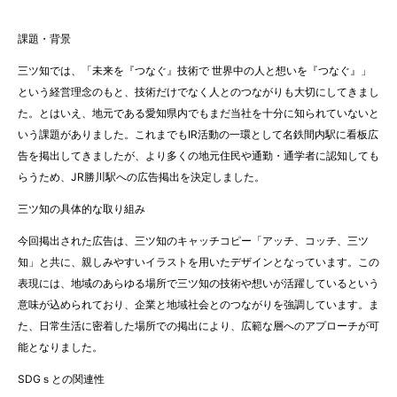
課題・背景
三ツ知では、「未来を『つなぐ』技術で 世界中の人と想いを『つなぐ』」
という経営理念のもと、技術だけでなく人とのつながりも大切にしてきまし
た。とはいえ、地元である愛知県内でもまだ当社を十分に知られていないと
いう課題がありました。これまでもIR活動の一環として名鉄間内駅に看板広
告を掲出してきましたが、より多くの地元住民や通勤・通学者に認知しても
らうため、JR勝川駅への広告掲出を決定しました。
三ツ知の具体的な取り組み
今回掲出された広告は、三ツ知のキャッチコピー「アッチ、コッチ、三ツ
知」と共に、親しみやすいイラストを用いたデザインとなっています。この
表現には、地域のあらゆる場所で三ツ知の技術や想いが活躍しているという
意味が込められており、企業と地域社会とのつながりを強調しています。ま
た、日常生活に密着した場所での掲出により、広範な層へのアプローチが可
能となりました。
SDGｓとの関連性