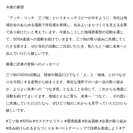
今後の展望
「アッチ、コッチ、三ツ知」というキャッチコピーが示すように、当社は地
域社会のあらゆる場面で存在感を発揮し、住みよいまちづくりを支える企業
であり続けたいと考えています。今後もこうした地域密着型の活動を通じ
て、SDGs達成への貢献を続けていきます。三ツ知の取り組みに共感してく
ださる皆さま、ぜひ当社の活動にご注目いただき、私たちと一緒に未来へと
歩んでいけたら嬉しいです。
最後に読者の皆様へのメッセージ
三ツ知のSDGs活動は、技術や製品だけでなく「人」と「地域」とのつなが
りを大切にする姿勢から始まります。身近な場所での一歩一歩の取り組み
が、よりよい未来への「つなぎ役」となることを信じて、これからも地道に
活動を続けてまいります。地域とともに育ち、未来へ「つなぐ」。その思い
に共感していただけたなら、ぜひ三ツ知のこれからも見守っていただけたら
嬉しいです。
#三ツ知 #SDGs #サステナビリティ #環境保護 #社会貢献 #企業の取り組み
#住み続けられるまちづくりを #パートナーシップで目標を達成しよう #ア