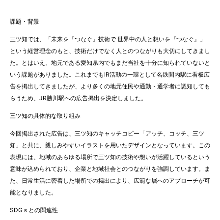
課題・背景
三ツ知では、「未来を『つなぐ』技術で 世界中の人と想いを『つなぐ』」
という経営理念のもと、技術だけでなく人とのつながりも大切にしてきまし
た。とはいえ、地元である愛知県内でもまだ当社を十分に知られていないと
いう課題がありました。これまでもIR活動の一環として名鉄間内駅に看板広
告を掲出してきましたが、より多くの地元住民や通勤・通学者に認知しても
らうため、JR勝川駅への広告掲出を決定しました。
三ツ知の具体的な取り組み
今回掲出された広告は、三ツ知のキャッチコピー「アッチ、コッチ、三ツ
知」と共に、親しみやすいイラストを用いたデザインとなっています。この
表現には、地域のあらゆる場所で三ツ知の技術や想いが活躍しているという
意味が込められており、企業と地域社会とのつながりを強調しています。ま
た、日常生活に密着した場所での掲出により、広範な層へのアプローチが可
能となりました。
SDGｓとの関連性