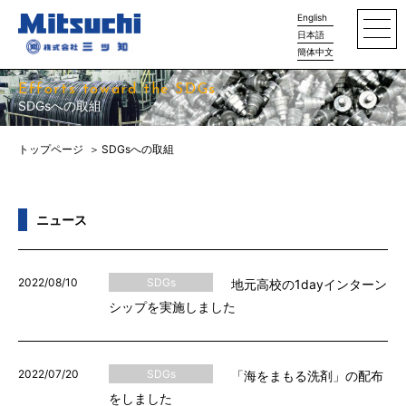
English
日本語
簡体中文
Efforts toward the SDGs
SDGsへの取組
トップページ
SDGsへの取組
ニュース
2022/08/10
SDGs
地元高校の1dayインターン
シップを実施しました
2022/07/20
SDGs
「海をまもる洗剤」の配布
をしました