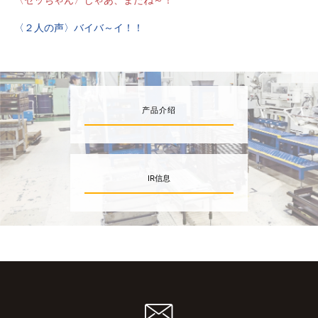
〈２人の声〉バイバ～イ！！
产品介绍
IR信息