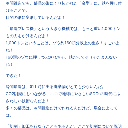
冷間鍛造でも、部品の形にくり抜かれた「金型」に、鉄を押し付
けることで、
目的の形に変形しているんだよ！
「鍛造プレス機」という大きな機械では、もっと重い1,000トン
もの力をかけるんだよ！
1,000トンということは、ゾウ約160頭分以上の重さ！すごいよ
ね！
160頭のゾウに押しつぶされちゃ、鉄だってそりゃたまんない
ね！
できた！
冷間鍛造は、加工時に出る廃棄物がとても少ないんだ。
CO2削減にもつながる、エコで地球にやさしいSDGsの時代にふ
さわしい技術なんだよ！
多くの部品は、冷間鍛造だけで作れるんだけど、場合によって
は、
「切削」加工を行なうこともあるんだ。ここで切削について説明