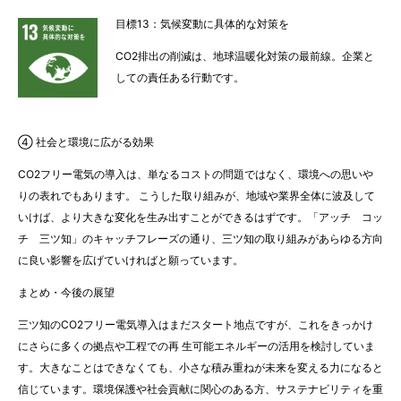
目標13：気候変動に具体的な対策を
CO2排出の削減は、地球温暖化対策の最前線。企業と
しての責任ある行動です。
④ 社会と環境に広がる効果
CO2フリー電気の導入は、単なるコストの問題ではなく、環境への思いや
りの表れでもあります。 こうした取り組みが、地域や業界全体に波及して
いけば、より大きな変化を生み出すことができるはずです。「アッチ コッ
チ 三ツ知」のキャッチフレーズの通り、三ツ知の取り組みがあらゆる方向
に良い影響を広げていければと願っています。
まとめ・今後の展望
三ツ知のCO2フリー電気導入はまだスタート地点ですが、これをきっかけ
にさらに多くの拠点や工程での再 生可能エネルギーの活用を検討していま
す。大きなことはできなくても、小さな積み重ねが未来を変える力になると
信じています。環境保護や社会貢献に関心のある方、サステナビリティを重