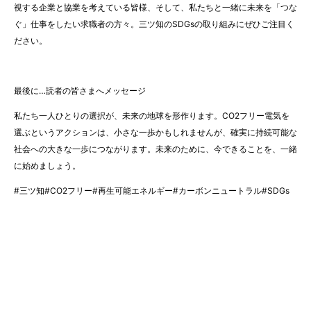
視する企業と協業を考えている皆様、そして、私たちと一緒に未来を「つな
ぐ」仕事をしたい求職者の方々。三ツ知のSDGsの取り組みにぜひご注目く
ださい。
最後に…読者の皆さまへメッセージ
私たち一人ひとりの選択が、未来の地球を形作ります。CO2フリー電気を
選ぶというアクションは、小さな一歩かもしれませんが、確実に持続可能な
社会への大きな一歩につながります。未来のために、今できることを、一緒
に始めましょう。
#三ツ知#CO2フリー#再生可能エネルギー#カーボンニュートラル#SDGs