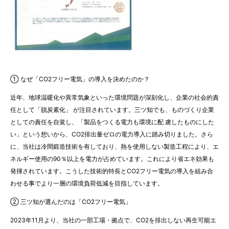
① なぜ「CO2フリー電気」の導入を決めたのか？
近年、地球温暖化や異常気象といった環境問題が深刻化し、企業の社会的責
任として「脱炭素化」 が注目されています。三ツ知でも、ものづくり企業
としての責任を自覚し、「製品をつくる電力も環境に配 慮したものにした
い」という想いから、CO2排出量ゼロの電力導入に踏み切りました。さら
に、当社は冷間鍛造技術を有しており、熱を使用しない製造工程により、エ
ネルギー使用の90％以上を電力が占めています。これにより省エネ効果も
発揮されています。こうした技術的特長とCO2フリー電気の導入を組み合
わせる事でより一層の環境負荷低減を目指しています。
② 三ツ知が選んだのは「CO2フリー電気」
2023年11月より、当社の一部工場・拠点で、CO2を排出しない再生可能エ