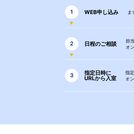
WEB申し込み
ま
担
日程のご相談
オ
指定日時に
指
URLから入室
オ