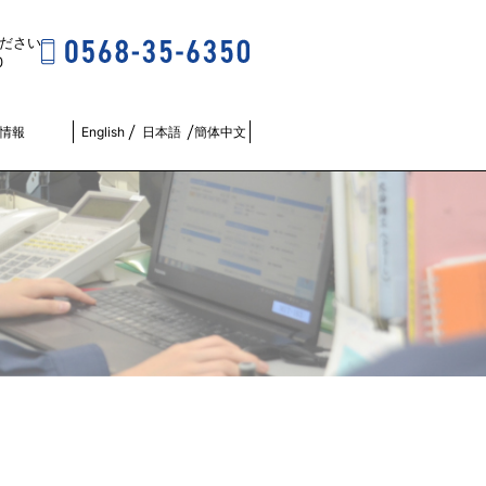
ださい
0
R情報
English
日本語
簡体中文