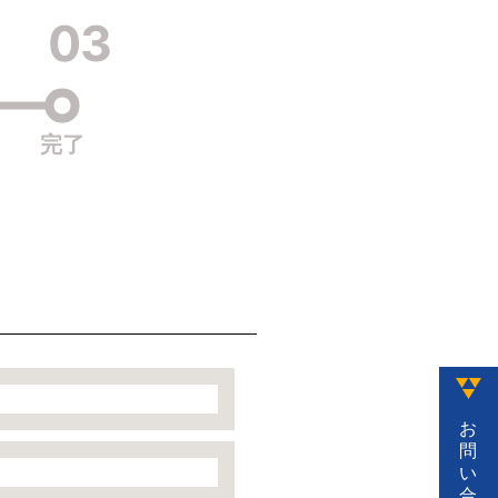
03
完了
お
問
い
合