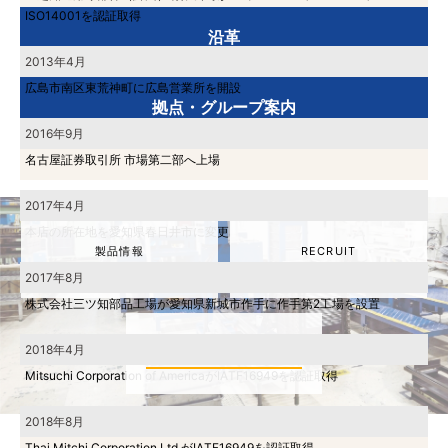
ISO14001を認証取得
沿革
2013年4月
広島市南区東荒神町に広島営業所を開設
拠点・グループ案内
2016年9月
名古屋証券取引所 市場第二部へ上場
2017年4月
本店の所在地を愛知県春日井市に変更
製品情報
RECRUIT
2017年8月
株式会社三ツ知部品工場が愛知県新城市作手に作手第2工場を設置
IR情報
2018年4月
Mitsuchi Corporation of AmericaがIATF16949を認証取得
2018年8月
Thai Mitchi Corporation Ltd.がIATF16949を認証取得