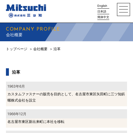
English
日本語
簡体中文
COMPANY PROFILE
会社概要
トップページ
会社概要
沿革
沿革
1963年6月
カスタムファスナーの販売を目的として、名古屋市東区矢田町に三ツ知鋲
螺株式会社を設立
1966年12月
名古屋市東区新出来町に本社を移転