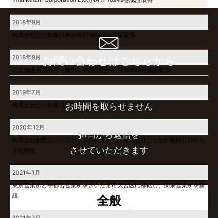
2018年9月
株式会社三ツ知春日井がIATF16949を認証取得
2018年9月
お問い合わせはこちらから
三之知通用零部件（蘇州）有限公司がIATF16949を認証取得
簡単な入力で
2019年7月
株式会社三ツ知春日井を吸収合併
お時間を取らせません
2020年12月
担当から返信を
株式会社創世エンジニアリングの全株式を株式会社三ツ知が取得し100％
させていただきます
子会社化
2021年1月
東京営業所と宇都宮営業所をさいたま市大宮区に移転し、関東営業所を新
設
全般
に関するお問い合わせ
2021年7月