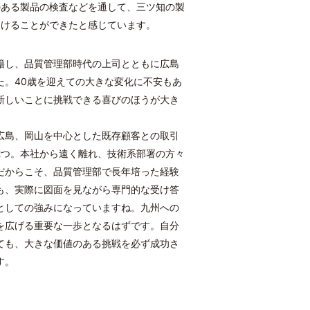
のある製品の検査などを通して、三ツ知の製
つけることができたと感じています。
籍し、品質管理部時代の上司とともに広島
た。40歳を迎えての大きな変化に不安もあ
新しいことに挑戦できる喜びのほうが大き
広島、岡山を中心とした既存顧客との取引
2つ。本社から遠く離れ、技術系部署の方々
だからこそ、品質管理部で長年培った経験
も、実際に図面を見ながら専門的な受け答
としての強みになっていますね。九州への
を広げる重要な一歩となるはずです。自分
ても、大きな価値のある挑戦を必ず成功さ
す。