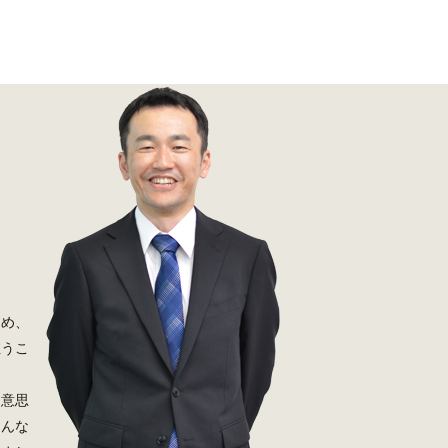
じめ、
担うこ
り意思
そんな