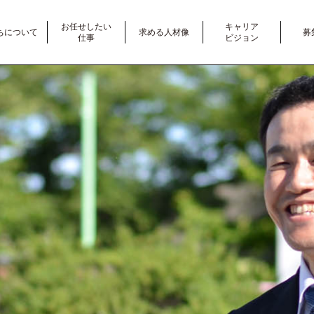
お任せしたい
キャリア
ちについて
求める人材像
募
仕事
ビジョン