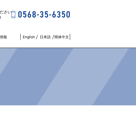
ださい
0
R情報
English
日本語
簡体中文