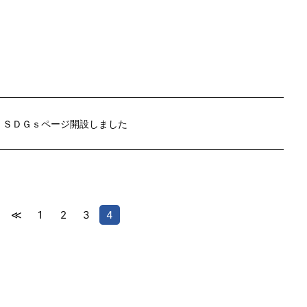
ＳＤＧｓページ開設しました
≪
1
2
3
4